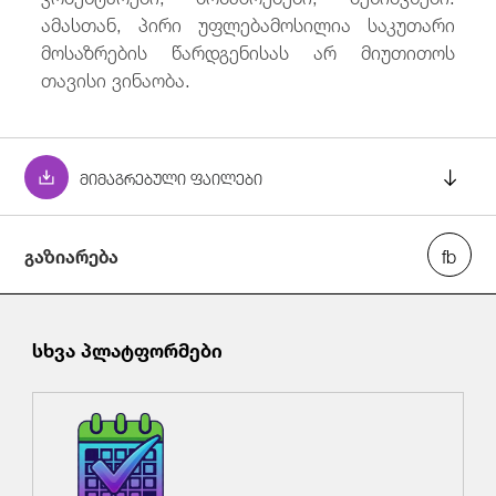
ამასთან, პირი უფლებამოსილია საკუთარი
მოსაზრების წარდგენისას არ მიუთითოს
თავისი ვინაობა.
მიმაგრებული ფაილები
გაზიარება
FM_Tbilisi_Tower_2xADE_dipoles-pattern.txt
FM_Single_ADE_dipole-pattern.txt
სხვა პლატფორმები
ADE010223X_.pdf
FM_Tbilisi_Tower_2xADE_dipoles-
Preliminary_design.pdf
236)_საქართველოს_კომუნიკაციების_ეროვნუ
ლი_კომისიის_თავმჯდომარეს.pdf